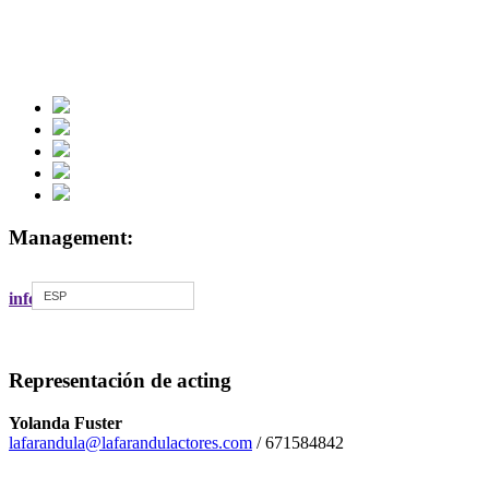
Management:
ESP
info@andreurife.com
Representación de acting
Yolanda Fuster
lafarandula@lafarandulactores.com
/ 671584842